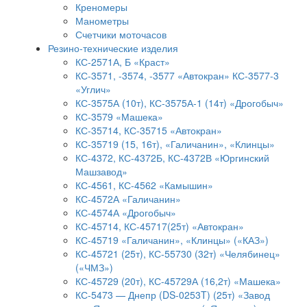
Креномеры
Манометры
Счетчики моточасов
Резино-технические изделия
КС-2571А, Б «Краст»
КС-3571, -3574, -3577 «Автокран» КС-3577-3
«Углич»
КС-3575А (10т), КС-3575А-1 (14т) «Дрогобыч»
КС-3579 «Машека»
КС-35714, КС-35715 «Автокран»
КС-35719 (15, 16т), «Галичанин», «Клинцы»
КС-4372, КС-4372Б, КС-4372В «Юргинский
Машзавод»
КС-4561, КС-4562 «Камышин»
КС-4572А «Галичанин»
КС-4574А «Дрогобыч»
КС-45714, КС-45717(25т) «Автокран»
КС-45719 «Галичанин», «Клинцы» («КАЗ»)
КС-45721 (25т), КС-55730 (32т) «Челябинец»
(«ЧМЗ»)
КС-45729 (20т), КС-45729А (16,2т) «Машека»
КС-5473 — Днепр (DS-0253T) (25т) «Завод