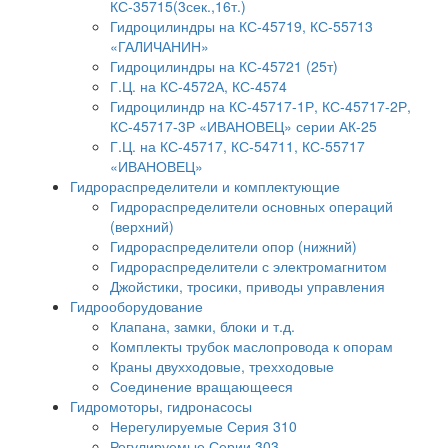
КС-35715(3сек.,16т.)
Гидроцилиндры на КС-45719, КС-55713
«ГАЛИЧАНИН»
Гидроцилиндры на КС-45721 (25т)
Г.Ц. на КС-4572А, КС-4574
Гидроцилиндр на КС-45717-1Р, КС-45717-2Р,
КС-45717-3Р «ИВАНОВЕЦ» серии АК-25
Г.Ц. на КС-45717, КС-54711, КС-55717
«ИВАНОВЕЦ»
Гидрораспределители и комплектующие
Гидрораспределители основных операций
(верхний)
Гидрораспределители опор (нижний)
Гидрораспределители с электромагнитом
Джойстики, тросики, приводы управления
Гидрооборудование
Клапана, замки, блоки и т.д.
Комплекты трубок маслопровода к опорам
Краны двухходовые, трехходовые
Соединение вращающееся
Гидромоторы, гидронасосы
Нерегулируемые Серия 310
Регулируемые Серии 303