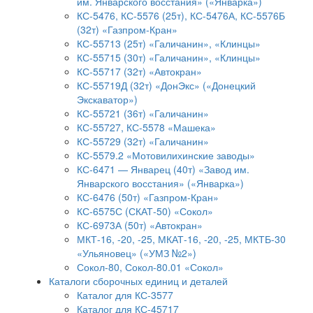
им. Январского восстания» («Январка»)
КС-5476, КС-5576 (25т), КС-5476А, КС-5576Б
(32т) «Газпром-Кран»
КС-55713 (25т) «Галичанин», «Клинцы»
КС-55715 (30т) «Галичанин», «Клинцы»
КС-55717 (32т) «Автокран»
КС-55719Д (32т) «ДонЭкс» («Донецкий
Экскаватор»)
КС-55721 (36т) «Галичанин»
КС-55727, КС-5578 «Машека»
КС-55729 (32т) «Галичанин»
КС-5579.2 «Мотовилихинские заводы»
КС-6471 — Январец (40т) «Завод им.
Январского восстания» («Январка»)
КС-6476 (50т) «Газпром-Кран»
КС-6575С (СКАТ-50) «Сокол»
КС-6973А (50т) «Автокран»
МКТ-16, -20, -25, МКАТ-16, -20, -25, МКТБ-30
«Ульяновец» («УМЗ №2»)
Сокол-80, Сокол-80.01 «Сокол»
Каталоги сборочных единиц и деталей
Каталог для КС-3577
Каталог для КС-45717