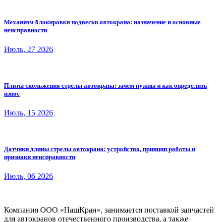
Механизм блокировки подвески автокрана: назначение и основные
неисправности
Июль, 27 2026
Плиты скольжения стрелы автокрана: зачем нужны и как определить
износ
Июль, 15 2026
Датчики длины стрелы автокрана: устройство, принцип работы и
признаки неисправности
Июль, 06 2026
Компания ООО «НашКран», занимается поставкой запчастей
для автокранов отечественного производства, а также