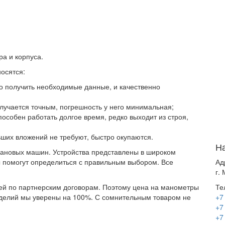
а и корпуса.
осятся:
о получить необходимые данные, и качественно
олучается точным, погрешность у него минимальная;
пособен работать долгое время, редко выходит из строя,
ших вложений не требуют, быстро окупаются.
Н
ановых машин. Устройства представлены в широком
Ад
ы помогут определиться с правильным выбором. Все
г.
Те
ей по партнерским договорам. Поэтому цена на манометры
+7
изделий мы уверены на 100%. С сомнительным товаром не
+7
+7