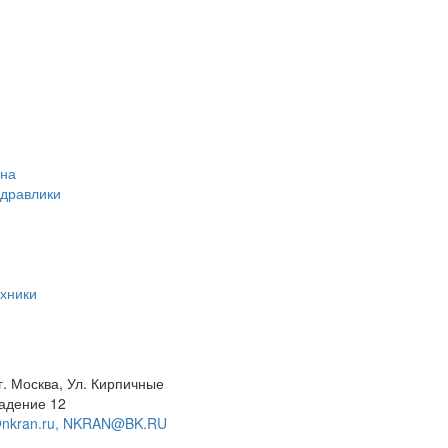
ана
идравлики
хники
г. Москва, Ул. Кирпичные
адение 12
@nkran.ru, NKRAN@BK.RU