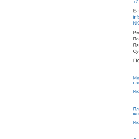
+7
E-m
in
NK
Ре
По
Пя
Су
П
Ме
на
Ию
Пл
ка
Ию