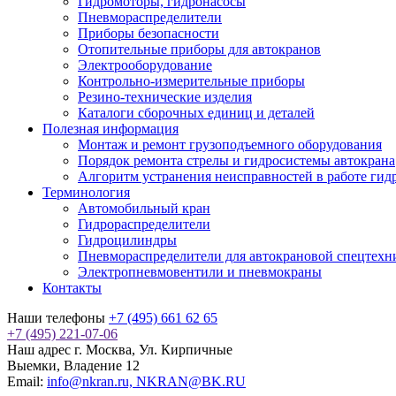
Гидромоторы, гидронасосы
Пневмораспределители
Приборы безопасности
Отопительные приборы для автокранов
Электрооборудование
Контрольно-измерительные приборы
Резино-технические изделия
Каталоги сборочных единиц и деталей
Полезная информация
Монтаж и ремонт грузоподъемного оборудования
Порядок ремонта стрелы и гидросистемы автокрана
Алгоритм устранения неисправностей в работе гид
Терминология
Автомобильный кран
Гидрораспределители
Гидроцилиндры
Пневмораспределители для автокрановой спецтехн
Электропневмовентили и пневмокраны
Контакты
Наши телефоны
+7 (495) 661 62 65
+7 (495) 221-07-06
Наш адрес
г. Москва, Ул. Кирпичные
Выемки, Владение 12
Email:
info@nkran.ru, NKRAN@BK.RU