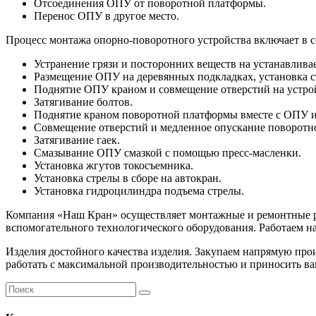
Отсоединения ОПУ от поворотной платформы.
Перенос ОПУ в другое место.
Процесс монтажа опорно-поворотного устройства включает в 
Устранение грязи и посторонних веществ на устанавлива
Размещение ОПУ на деревянных подкладках, установка с
Поднятие ОПУ краном и совмещение отверстий на устрой
Затягивание болтов.
Поднятие краном поворотной платформы вместе с ОПУ и 
Совмещение отверстий и медленное опускание поворотн
Затягивание гаек.
Смазывание ОПУ смазкой с помощью пресс-масленки.
Установка жгутов токосъемника.
Установка стрелы в сборе на автокран.
Установка гидроцилиндра подъема стрелы.
Компания «Наш Кран» осуществляет монтажные и ремонтные ра
вспомогательного технологического оборудования. Работаем на
Изделия достойного качества изделия. Закупаем напрямую про
работать с максимальной производительностью и приносить в