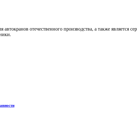
 автокранов отечественного производства, а также является се
ники.
равности