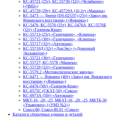
КС-45721 (25т), КС-55730 (32т) «Челябинец»
(«ЧМЗ»)
КС-45729 (20т), КС-45729А (16,2т) «Машека»
КС-5473 — Днепр (DS-0253T) (25т) «Завод им.
Январского восстания» («Январка»)
КС-5476, КС-5576 (25т), КС-5476А, КС-5576Б
(32т) «Газпром-Кран»
КС-55713 (25т) «Галичанин», «Клинцы»
КС-55715 (30т) «Галичанин», «Клинцы»
КС-55717 (32т) «Автокран»
КС-55719Д (32т) «ДонЭкс» («Донецкий
Экскаватор»)
КС-55721 (36т) «Галичанин»
КС-55727, КС-5578 «Машека»
КС-55729 (32т) «Галичанин»
КС-5579.2 «Мотовилихинские заводы»
КС-6471 — Январец (40т) «Завод им. Январского
восстания» («Январка»)
КС-6476 (50т) «Газпром-Кран»
КС-6575С (СКАТ-50) «Сокол»
КС-6973А (50т) «Автокран»
МКТ-16, -20, -25, МКАТ-16, -20, -25, МКТБ-30
«Ульяновец» («УМЗ №2»)
Сокол-80, Сокол-80.01 «Сокол»
Каталоги сборочных единиц и деталей