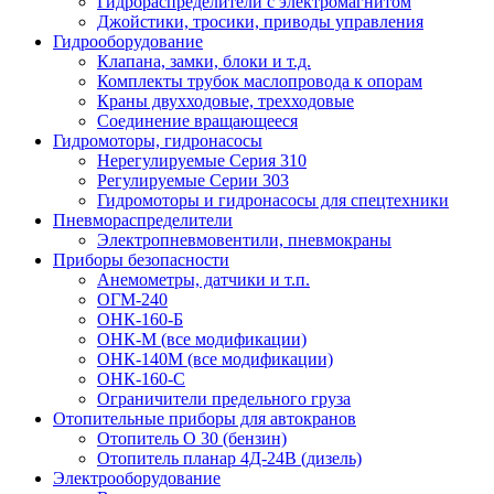
Гидрораспределители с электромагнитом
Джойстики, тросики, приводы управления
Гидрооборудование
Клапана, замки, блоки и т.д.
Комплекты трубок маслопровода к опорам
Краны двухходовые, трехходовые
Соединение вращающееся
Гидромоторы, гидронасосы
Нерегулируемые Серия 310
Регулируемые Серии 303
Гидромоторы и гидронасосы для спецтехники
Пневмораспределители
Электропневмовентили, пневмокраны
Приборы безопасности
Анемометры, датчики и т.п.
ОГМ-240
ОНК-160-Б
ОНК-М (все модификации)
ОНК-140М (все модификации)
ОНК-160-С
Ограничители предельного груза
Отопительные приборы для автокранов
Отопитель О 30 (бензин)
Отопитель планар 4Д-24В (дизель)
Электрооборудование