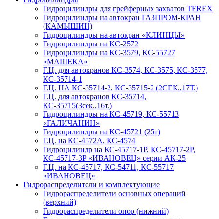
Гидроцилиндры для грейферных захватов TEREX
Гидроцилиндры на автокран ГАЗПРОМ-КРАН
(КАМЫШИН)
Гидроцилиндры на автокран «КЛИНЦЫ»
Гидроцилиндры на КС-2572
Гидроцилиндры на КС-3579, КС-55727
«МАШЕКА»
Г.Ц. для автокранов КС-3574, КС-3575, КС-3577,
КС-35714-1
Г.Ц. НА КС-35714-2, КС-35715-2 (2СЕК.,17Т.)
Г.Ц. для автокранов КС-35714,
КС-35715(3сек.,16т.)
Гидроцилиндры на КС-45719, КС-55713
«ГАЛИЧАНИН»
Гидроцилиндры на КС-45721 (25т)
Г.Ц. на КС-4572А, КС-4574
Гидроцилиндр на КС-45717-1Р, КС-45717-2Р,
КС-45717-3Р «ИВАНОВЕЦ» серии АК-25
Г.Ц. на КС-45717, КС-54711, КС-55717
«ИВАНОВЕЦ»
Гидрораспределители и комплектующие
Гидрораспределители основных операций
(верхний)
Гидрораспределители опор (нижний)