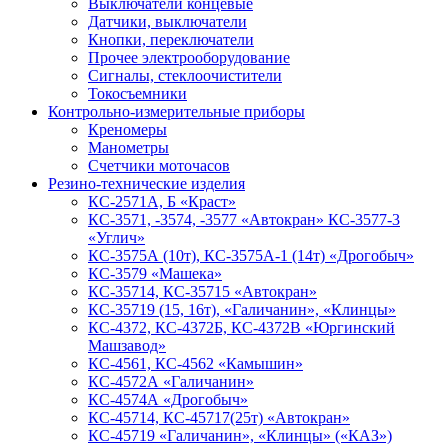
Выключатели концевые
Датчики, выключатели
Кнопки, переключатели
Прочее электрооборудование
Сигналы, стеклоочистители
Токосъемники
Контрольно-измерительные приборы
Креномеры
Манометры
Счетчики моточасов
Резино-технические изделия
КС-2571А, Б «Краст»
КС-3571, -3574, -3577 «Автокран» КС-3577-3
«Углич»
КС-3575А (10т), КС-3575А-1 (14т) «Дрогобыч»
КС-3579 «Машека»
КС-35714, КС-35715 «Автокран»
КС-35719 (15, 16т), «Галичанин», «Клинцы»
КС-4372, КС-4372Б, КС-4372В «Юргинский
Машзавод»
КС-4561, КС-4562 «Камышин»
КС-4572А «Галичанин»
КС-4574А «Дрогобыч»
КС-45714, КС-45717(25т) «Автокран»
КС-45719 «Галичанин», «Клинцы» («КАЗ»)