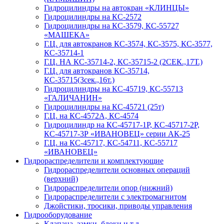
Гидроцилиндры на автокран «КЛИНЦЫ»
Гидроцилиндры на КС-2572
Гидроцилиндры на КС-3579, КС-55727
«МАШЕКА»
Г.Ц. для автокранов КС-3574, КС-3575, КС-3577,
КС-35714-1
Г.Ц. НА КС-35714-2, КС-35715-2 (2СЕК.,17Т.)
Г.Ц. для автокранов КС-35714,
КС-35715(3сек.,16т.)
Гидроцилиндры на КС-45719, КС-55713
«ГАЛИЧАНИН»
Гидроцилиндры на КС-45721 (25т)
Г.Ц. на КС-4572А, КС-4574
Гидроцилиндр на КС-45717-1Р, КС-45717-2Р,
КС-45717-3Р «ИВАНОВЕЦ» серии АК-25
Г.Ц. на КС-45717, КС-54711, КС-55717
«ИВАНОВЕЦ»
Гидрораспределители и комплектующие
Гидрораспределители основных операций
(верхний)
Гидрораспределители опор (нижний)
Гидрораспределители с электромагнитом
Джойстики, тросики, приводы управления
Гидрооборудование
Клапана, замки, блоки и т.д.