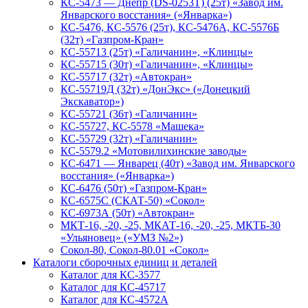
КС-5473 — Днепр (DS-0253T) (25т) «Завод им.
Январского восстания» («Январка»)
КС-5476, КС-5576 (25т), КС-5476А, КС-5576Б
(32т) «Газпром-Кран»
КС-55713 (25т) «Галичанин», «Клинцы»
КС-55715 (30т) «Галичанин», «Клинцы»
КС-55717 (32т) «Автокран»
КС-55719Д (32т) «ДонЭкс» («Донецкий
Экскаватор»)
КС-55721 (36т) «Галичанин»
КС-55727, КС-5578 «Машека»
КС-55729 (32т) «Галичанин»
КС-5579.2 «Мотовилихинские заводы»
КС-6471 — Январец (40т) «Завод им. Январского
восстания» («Январка»)
КС-6476 (50т) «Газпром-Кран»
КС-6575С (СКАТ-50) «Сокол»
КС-6973А (50т) «Автокран»
МКТ-16, -20, -25, МКАТ-16, -20, -25, МКТБ-30
«Ульяновец» («УМЗ №2»)
Сокол-80, Сокол-80.01 «Сокол»
Каталоги сборочных единиц и деталей
Каталог для КС-3577
Каталог для КС-45717
Каталог для КС-4572А