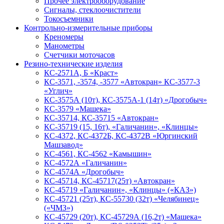
Прочее электрооборудование
Сигналы, стеклоочистители
Токосъемники
Контрольно-измерительные приборы
Креномеры
Манометры
Счетчики моточасов
Резино-технические изделия
КС-2571А, Б «Краст»
КС-3571, -3574, -3577 «Автокран» КС-3577-3
«Углич»
КС-3575А (10т), КС-3575А-1 (14т) «Дрогобыч»
КС-3579 «Машека»
КС-35714, КС-35715 «Автокран»
КС-35719 (15, 16т), «Галичанин», «Клинцы»
КС-4372, КС-4372Б, КС-4372В «Юргинский
Машзавод»
КС-4561, КС-4562 «Камышин»
КС-4572А «Галичанин»
КС-4574А «Дрогобыч»
КС-45714, КС-45717(25т) «Автокран»
КС-45719 «Галичанин», «Клинцы» («КАЗ»)
КС-45721 (25т), КС-55730 (32т) «Челябинец»
(«ЧМЗ»)
КС-45729 (20т), КС-45729А (16,2т) «Машека»