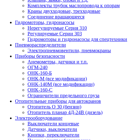
Комплекты трубок маслопровода к опорам
Краны двухходовые, трехходовые
Соединение вращающееся
Гидромоторы, гидронасосы
Нерегулируемые Серия 310
Регулируемые Серии 303
Гидромоторы и гидронасосы для спецтехники
Пневмораспределители
Электропневмовентили, пневмокраны
Приборы безопасности
Анемометры, датчики и т.п.
ОГМ-240
ОНК-160-Б
ОНК-М (все модификации)
ОНК-140М (все модификации)
ОНК-160-С
Ограничители предельного груза
Отопительные приборы для автокранов
Отопитель О 30 (бензин)
Отопитель планар 4Д-24В (дизель)
Электрооборудование
Выключатели концевые
Датчики, выключатели
Кнопки, переключатели