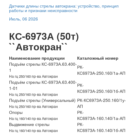
Датчики длины стрелы автокрана: устройство, принцип
работы и признаки неисправности
Июль, 06 2026
КС-6973А (50т)
``Автокран``
Наименование продукции
Каталожный номер
Подъём стрелы КС-6973А.63.400-
РК-
1
КС6973А-250.160/1а-АП
На гц 250/160 пр-ва Автокран
Подъём стрелы КС-6973А.63.400-
РК-
1-01
КС6973А-250.160/1б-АП
На гц 250/160 пр-ва Автокран
Подъём стрелы (Универсальный)
РК-КС6973А-250.160/1у-
АП
На гц 250/160 пр-ва Автокран
Опоры
РК-
КС6973А-160.140/1а-АП
На гц 160/140 пр-ва Автокран
Выдвижение стрелы
РК-
КС6973А-160.140/1б-АП
На гц 160/140 пр-ва Автокран