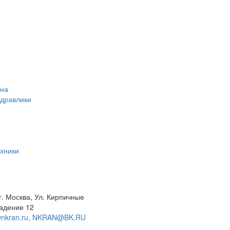
ана
идравлики
хники
г. Москва, Ул. Кирпичные
адение 12
@nkran.ru, NKRAN@BK.RU