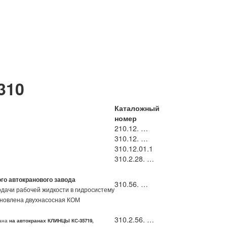
310
Каталожный
номер
210.12. …
310.12. …
310.12.01.1
310.2.28. …
го автокранового завода
310.56. …
одачи рабочей жидкости в гидросистему
становлена двухнасосная КОМ
310.2.56. …
рана
на автокранах
КЛИНЦЫ КС-35719,