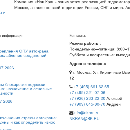
Компания «НашКран» занимается реализацией гидромоторо
Москве, а также по всей территории России, СНГ и мира. А
ы и
я информация
Контакты:
Режим работы:
Понедельник—пятница: 8:00–1
репления ОПУ автокрана:
Суббота и воскресенье: выход
ослабление соединений
Адрес и телефон:
 07 2026
г. Москва, Ул. Кирпичные Вые
12
м блокировки подвески
+7 (495) 661 62 65
на: назначение и основные
+7 (495) 221-07-06
вности
+7 (926) 233-22-20
Алексей
7 2026
+7 (909) 645-80-70
Андрей
info@nkran.ru
кольжения стрелы автокрана:
NKRAN@BK.RU
ужны и как определить износ
5 2026