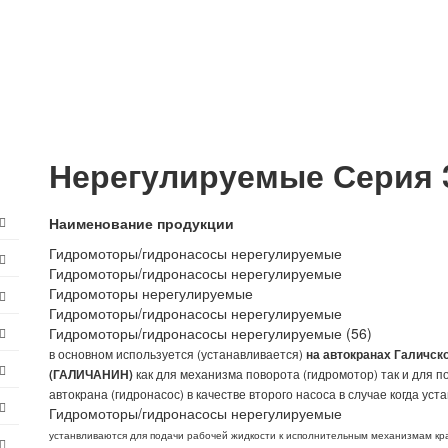
Нерегулируемые Серия 
Наименование продукции
Гидромоторы/гидронасосы нерегулируемые
Гидромоторы/гидронасосы нерегулируемые
Гидромоторы нерегулируемые
Гидромоторы/гидронасосы нерегулируемые
Гидромоторы/гидронасосы нерегулируемые (56)
в основном используется (устанавливается)
на автокранах Галичско
(ГАЛИЧАНИН)
как для механизма поворота (гидромотор) так и для п
автокрана (гидронасос) в качестве второго насоса в случае когда у
Гидромоторы/гидронасосы нерегулируемые
устанвливаются для подачи рабочей жидкости к исполнительным механизмам к