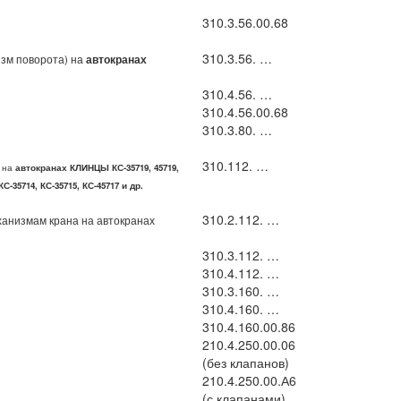
310.3.56.00.68
310.3.56. …
изм поворота) на
автокранах
310.4.56. …
310.4.56.00.68
310.3.80. …
310.112. …
) на
автокранах КЛИНЦЫ КС-35719, 45719,
-35714, КС-35715, КС-45717 и др.
310.2.112. …
ханизмам крана на автокранах
310.3.112. …
310.4.112. …
310.3.160. …
310.4.160. …
310.4.160.00.86
210.4.250.00.06
(без клапанов)
210.4.250.00.А6
(с клапанами)