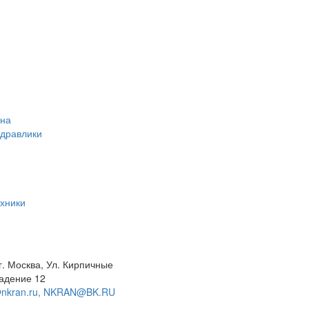
ана
идравлики
хники
г. Москва, Ул. Кирпичные
адение 12
@nkran.ru, NKRAN@BK.RU