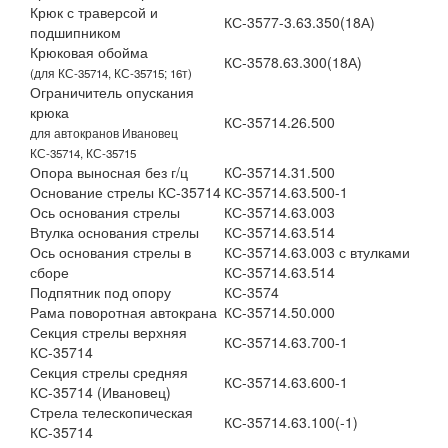
Крюк с траверсой и
КС-3577-3.63.350(18А)
подшипником
Крюковая обойма
КС-3578.63.300(18А)
(для КС-35714, КС-35715; 16т)
Ограничитель опускания
крюка
КС-35714.26.500
для автокранов Ивановец
КС-35714, КС-35715
Опора выносная без г/ц
КC-35714.31.500
Основание стрелы КС-35714
КС-35714.63.500-1
Ось основания стрелы
КС-35714.63.003
Втулка основания стрелы
КС-35714.63.514
Ось основания стрелы в
КС-35714.63.003 с втулками
сборе
КС-35714.63.514
Подпятник под опору
КС-3574
Рама поворотная автокрана
КС-35714.50.000
Секция стрелы верхняя
КС-35714.63.700-1
КС-35714
Секция стрелы средняя
КС-35714.63.600-1
КС-35714 (Ивановец)
Стрела телескопическая
КС-35714.63.100(-1)
КС-35714