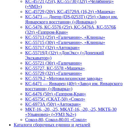
КС-45721 (25т), КС-55730 (32т) «Челябинец»
(«ЧМЗ»)
КС-45729 (20т), КС-45729А (16,2т) «Машека»
КС-5473 — Днепр (DS-0253T) (25т) «Завод им.
Январского восстания» («Январка»)
КС-5476, КС-5576 (25т), КС-5476А, КС-5576Б
(32т) «Газпром-Кран»
КС-55713 (25т) «Галичанин», «Клинцы»
КС-55715 (30т) «Галичанин», «Клинцы»
КС-55717 (32т) «Автокран»
КС-55719Д (32т) «ДонЭкс» («Донецкий
Экскаватор»)
КС-55721 (36т) «Галичанин»
КС-55727, КС-5578 «Машека»
КС-55729 (32т) «Галичанин»
КС-5579.2 «Мотовилихинские заводы»
КС-6471 — Январец (40т) «Завод им. Январского
восстания» («Январка»)
КС-6476 (50т) «Газпром-Кран»
КС-6575С (СКАТ-50) «Сокол»
КС-6973А (50т) «Автокран»
МКТ-16, -20, -25, МКАТ-16, -20, -25, МКТБ-30
«Ульяновец» («УМЗ №2»)
Сокол-80, Сокол-80.01 «Сокол»
Каталоги сборочных единиц и деталей