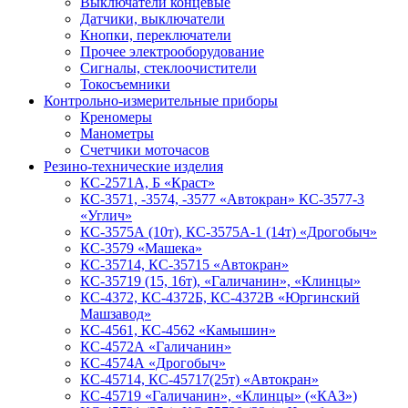
Выключатели концевые
Датчики, выключатели
Кнопки, переключатели
Прочее электрооборудование
Сигналы, стеклоочистители
Токосъемники
Контрольно-измерительные приборы
Креномеры
Манометры
Счетчики моточасов
Резино-технические изделия
КС-2571А, Б «Краст»
КС-3571, -3574, -3577 «Автокран» КС-3577-3
«Углич»
КС-3575А (10т), КС-3575А-1 (14т) «Дрогобыч»
КС-3579 «Машека»
КС-35714, КС-35715 «Автокран»
КС-35719 (15, 16т), «Галичанин», «Клинцы»
КС-4372, КС-4372Б, КС-4372В «Юргинский
Машзавод»
КС-4561, КС-4562 «Камышин»
КС-4572А «Галичанин»
КС-4574А «Дрогобыч»
КС-45714, КС-45717(25т) «Автокран»
КС-45719 «Галичанин», «Клинцы» («КАЗ»)