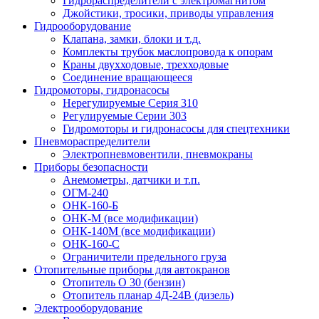
Гидрораспределители с электромагнитом
Джойстики, тросики, приводы управления
Гидрооборудование
Клапана, замки, блоки и т.д.
Комплекты трубок маслопровода к опорам
Краны двухходовые, трехходовые
Соединение вращающееся
Гидромоторы, гидронасосы
Нерегулируемые Серия 310
Регулируемые Серии 303
Гидромоторы и гидронасосы для спецтехники
Пневмораспределители
Электропневмовентили, пневмокраны
Приборы безопасности
Анемометры, датчики и т.п.
ОГМ-240
ОНК-160-Б
ОНК-М (все модификации)
ОНК-140М (все модификации)
ОНК-160-С
Ограничители предельного груза
Отопительные приборы для автокранов
Отопитель О 30 (бензин)
Отопитель планар 4Д-24В (дизель)
Электрооборудование