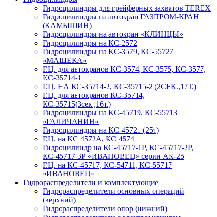
Гидроцилиндры для грейферных захватов TEREX
Гидроцилиндры на автокран ГАЗПРОМ-КРАН
(КАМЫШИН)
Гидроцилиндры на автокран «КЛИНЦЫ»
Гидроцилиндры на КС-2572
Гидроцилиндры на КС-3579, КС-55727
«МАШЕКА»
Г.Ц. для автокранов КС-3574, КС-3575, КС-3577,
КС-35714-1
Г.Ц. НА КС-35714-2, КС-35715-2 (2СЕК.,17Т.)
Г.Ц. для автокранов КС-35714,
КС-35715(3сек.,16т.)
Гидроцилиндры на КС-45719, КС-55713
«ГАЛИЧАНИН»
Гидроцилиндры на КС-45721 (25т)
Г.Ц. на КС-4572А, КС-4574
Гидроцилиндр на КС-45717-1Р, КС-45717-2Р,
КС-45717-3Р «ИВАНОВЕЦ» серии АК-25
Г.Ц. на КС-45717, КС-54711, КС-55717
«ИВАНОВЕЦ»
Гидрораспределители и комплектующие
Гидрораспределители основных операций
(верхний)
Гидрораспределители опор (нижний)